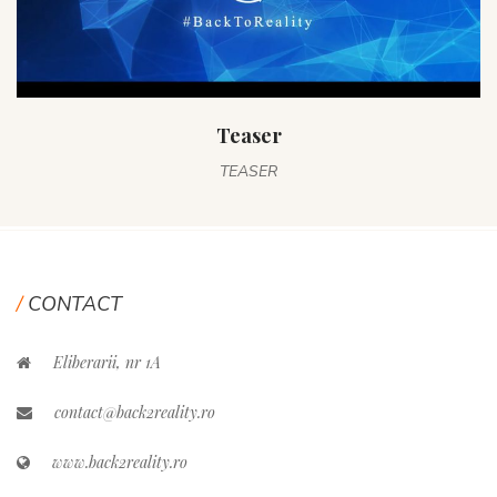
Teaser
TEASER
CONTACT
Eliberarii, nr 1A
contact@back2reality.ro
www.back2reality.ro