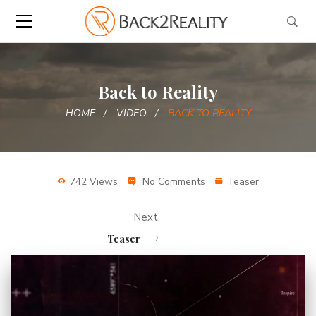
Back to Reality
HOME
VIDEO
BACK TO REALITY
742 Views
No Comments
Teaser
Next
Teaser