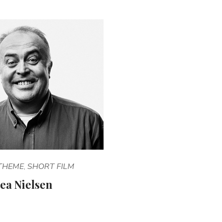
THEME
SHORT FILM
,
ea Nielsen